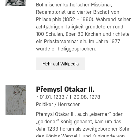
Böhmischer katholischer Missionar,
Redemptorist und vierter Bischof von
Philadelphia (1852 – 1860). Während seiner
achtjährigen Tätigkeit gründete er rund
100 Schulen, über 80 Kirchen und richtete
ein Priesterseminar ein. Im Jahre 1977
wurde er heiliggesprochen.
Mehr auf Wikipedia
Přemysl Otakar II.
* 01.01. 1233 / † 26.08. 1278
Politiker / Herrscher
Přemysl Otakar II., auch „eiserner“ oder
„goldener“ König genannt, kam um das
Jahr 1233 herum als zweitgeborener Sohn
des Königs Wenzel I. und Kunigunde von