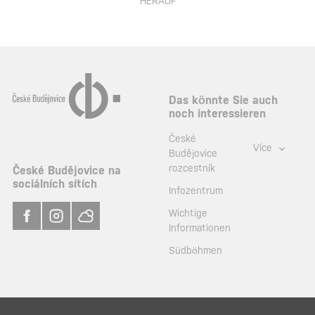
HERAUF
Das könnte Sie auch
noch interessieren
České
Více
Budějovice
rozcestník
České Budějovice na
sociálních sítích
Infozentrum
Wichtige
Informationen
Südböhmen