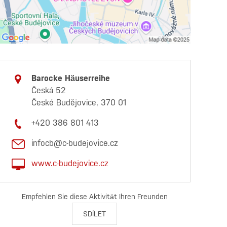
Barocke Häuserreihe
Česká 52
České Budějovice, 370 01
+420 386 801 413
infocb@c-budejovice.cz
www.c-budejovice.cz
Empfehlen Sie diese Aktivität Ihren Freunden
SDÍLET