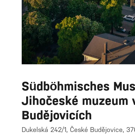
Südböhmisches Mus
Jihočeské muzeum 
Budějovicích
Dukelská 242/1, České Budějovice, 37