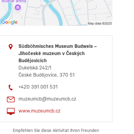
Südböhmisches Museum Budweis –
Jihočeské muzeum v Českých
Budějovicích
Dukelská 242/1
České Budějovice, 370 51
+420 391 001 531
muzeumcb@muzeumcb.cz
www.muzeumcb.cz
Empfehlen Sie diese Aktivität Ihren Freunden