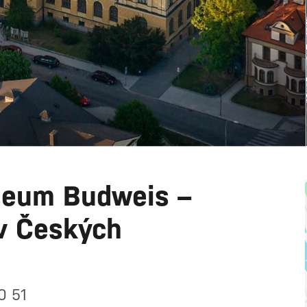
eum Budweis –
v Českých
0 51