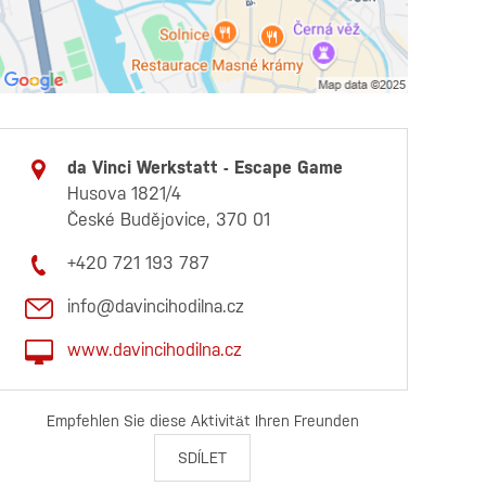
da Vinci Werkstatt - Escape Game
Husova 1821/4
České Budějovice, 370 01
+420 721 193 787
info@davincihodilna.cz
www.davincihodilna.cz
Empfehlen Sie diese Aktivität Ihren Freunden
SDÍLET