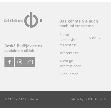
Das könnte Sie auch
noch interessieren
České
Více
Budějovice
rozcestník
České Budějovice na
sociálních sítích
Infozentrum
Wichtige
Informationen
Südböhmen
© 2017 - 2026 budejce.cz
Made by
GOOD AGENCY