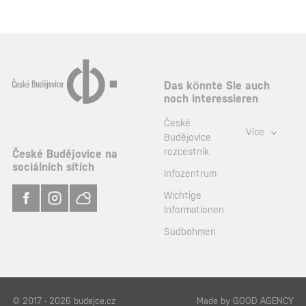
Das könnte Sie auch
noch interessieren
České
Více
Budějovice
rozcestník
České Budějovice na
sociálních sítích
Infozentrum
Wichtige
Informationen
Südböhmen
© 2017 - 2026 budejce.cz
Made by
GOOD AGENCY