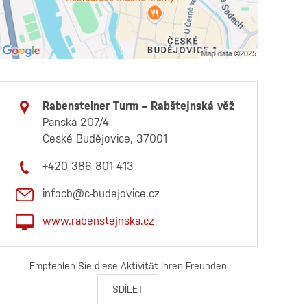
Rabensteiner Turm – Rabštejnská věž
Panská 207/4
České Budějovice, 37001
+420 386 801 413
infocb@c-budejovice.cz
www.rabenstejnska.cz
Empfehlen Sie diese Aktivität Ihren Freunden
SDÍLET