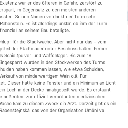
xistenz war er des öfteren in Gefahr, zerstört zu
 erspart, im Gegensatz zu den meisten anderen
ssten. Seinen Namen verdankt der Turm sehr
enstein. Es ist allerdings unklar, ob ihm der Turm
nanziell an seinem Bau beteiligte.
hlupf für die Stadtwache. Aber nicht nur das – vom
teil der Stadtmauer unter Beschuss halten. Ferner
als Schießpulver- und Waffenlager. Bis zum 19.
 Eingesperrt wurden in den Stockwerken des Turms
u Schulden haben kommen lassen, wie etwa Schulden,
Verkauf von minderwertigem Wein o.ä. Für
t. Dieser hatte keine Fenster und ein Minimum an Licht
in Loch in der Decke hinabgeseilt wurde. Es erstaunt
e außerdem zur offiziell verordneten medizinischen
 Woche kam zu diesem Zweck ein Arzt. Derzeit gibt es ein
 Rabenštejnská, das von der Organisation Umění ve