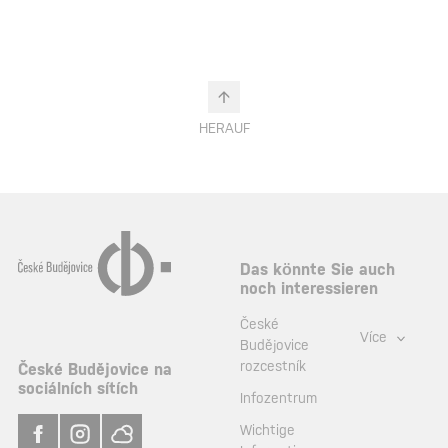
HERAUF
Das könnte Sie auch
noch interessieren
České
Více
Budějovice
rozcestník
České Budějovice na
sociálních sítích
Infozentrum
Wichtige