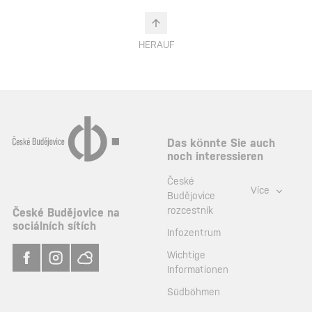
HERAUF
Das könnte Sie auch
noch interessieren
České
Více
Budějovice
rozcestník
České Budějovice na
sociálních sítích
Infozentrum
Wichtige
Informationen
Südböhmen