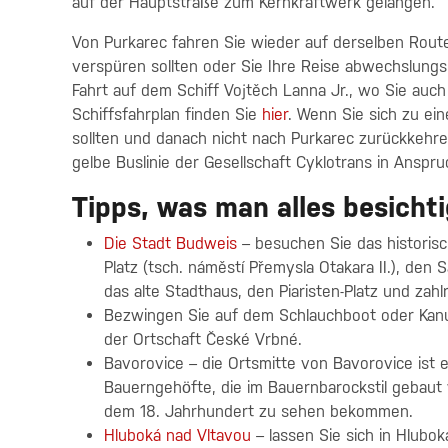
auf der Hauptstraße zum Kernkraftwerk gelangen.
Von Purkarec fahren Sie wieder auf derselben Rout
verspüren sollten oder Sie Ihre Reise abwechslungs
Fahrt auf dem Schiff Vojtěch Lanna Jr., wo Sie auc
Schiffsfahrplan finden Sie
hier
. Wenn Sie sich zu ei
sollten und danach nicht nach Purkarec zurückkehr
gelbe Buslinie der Gesellschaft Cyklotrans in Ansp
Tipps, was man alles besicht
Die Stadt Budweis
– besuchen Sie das historis
Platz (tsch. náměstí Přemysla Otakara II.), de
das alte Stadthaus, den Piaristen-Platz und zah
Bezwingen Sie auf dem Schlauchboot oder Kan
der Ortschaft České Vrbné.
Bavorovice – die Ortsmitte von Bavorovice ist 
Bauerngehöfte, die im Bauernbarockstil gebaut
dem 18. Jahrhundert zu sehen bekommen.
Hluboká nad Vltavou
– lassen Sie sich in Hlubok