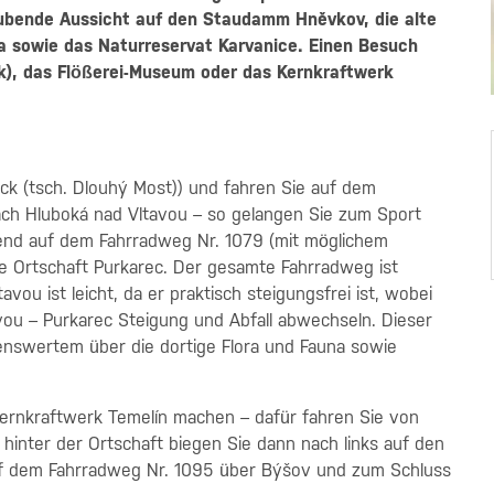
ubende Aussicht auf den Staudamm Hněvkov, die alte
a sowie das Naturreservat Karvanice. Einen Besuch
ek), das Flößerei-Museum oder das Kernkraftwerk
uck (tsch. Dlouhý Most)) und fahren Sie auf dem
ach Hluboká nad Vltavou – so gelangen Sie zum Sport
ßend auf dem Fahrradweg Nr. 1079 (mit möglichem
ie Ortschaft Purkarec. Der gesamte Fahrradweg ist
vou ist leicht, da er praktisch steigungsfrei ist, wobei
vou – Purkarec Steigung und Abfall abwechseln. Dieser
senswertem über die dortige Flora und Fauna sowie
rnkraftwerk Temelín machen – dafür fahren Sie von
hinter der Ortschaft biegen Sie dann nach links auf den
auf dem Fahrradweg Nr. 1095 über Býšov und zum Schluss