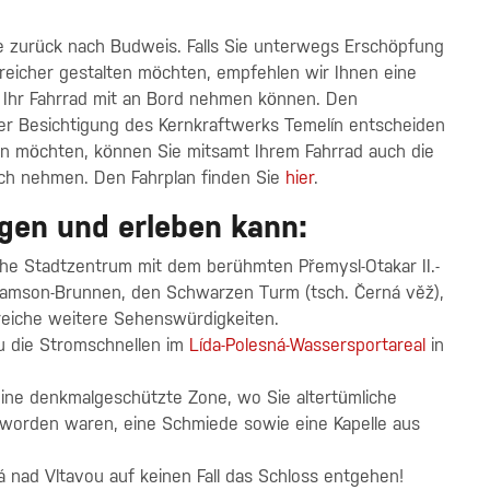
e zurück nach Budweis. Falls Sie unterwegs Erschöpfung
reicher gestalten möchten, empfehlen wir Ihnen eine
h Ihr Fahrrad mit an Bord nehmen können. Den
ner Besichtigung des Kernkraftwerks Temelín entscheiden
en möchten, können Sie mitsamt Ihrem Fahrrad auch die
ruch nehmen. Den Fahrplan finden Sie
hier
.
igen und erleben kann:
che Stadtzentrum mit dem berühmten Přemysl-Otakar II.-
n Samson-Brunnen, den Schwarzen Turm (tsch. Černá věž),
lreiche weitere Sehenswürdigkeiten.
u die Stromschnellen im
Lída-Polesná-Wassersportareal
in
eine denkmalgeschützte Zone, wo Sie altertümliche
 worden waren, eine Schmiede sowie eine Kapelle aus
á nad Vltavou auf keinen Fall das Schloss entgehen!