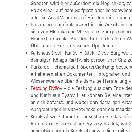
Geboten wird hier außerdem die Möglichkeit, z
Relax-Areal, auf dem Golfplatz oder im Schwim
oder im Areal Vondrov auf Pferden reiten und n
Besonders empfehlenswert ist ein Ausritt in de
sich von Hluboká nad Vltavou bis zur gotischen 
Hrádek) erstreckt. Auf dem Gebiet des Alten Wi
Überresten eines keltischen Oppidums.
Karlshaus (tsch. Karlův Hrádek) Diese Burg wur
damaligen Königs Karl IV. als persönlicher Sitz
Purkarec – ehemalige Flößerei-Siedlung; besuch
erhaltenen alten Dokumenten, Fotografien und a
Wissenswertes über die damalige Herstellung 
Festung Býšov
– die Festung aus dem Ende des
und Kunín aus Býšov. Hier können Sie eine inte
an sich befasst, und weiter den damaligen Allta
Ausgrabungen in Vltavotýnsko oder die traditi
Kernkraftwerk Temelín – besuchen
Sie das Inf
Renaissanceschlösschens Vysoký hrádek, wo Sie
ausgiebig über die Kernkraft sowie die damit v