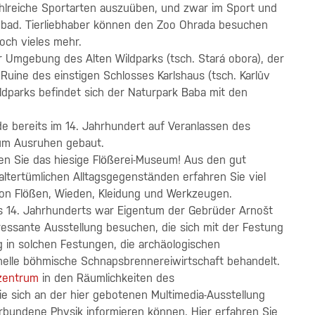
ahlreiche Sportarten auszuüben, und zwar im Sport und
mbad. Tierliebhaber können den Zoo Ohrada besuchen
och vieles mehr.
r Umgebung des Alten Wildparks (tsch. Stará obora), der
Ruine des einstigen Schlosses Karlshaus (tsch. Karlův
ldparks befindet sich der Naturpark Baba mit den
de bereits im 14. Jahrhundert auf Veranlassen des
 zum Ausruhen gebaut.
en Sie das hiesige Flößerei-Museum! Aus den gut
ltertümlichen Alltagsgegenständen erfahren Sie viel
von Flößen, Wieden, Kleidung und Werkzeugen.
 14. Jahrhunderts war Eigentum der Gebrüder Arnošt
ressante Ausstellung besuchen, die sich mit der Festung
g in solchen Festungen, die archäologischen
onelle böhmische Schnapsbrennereiwirtschaft behandelt.
ozentrum
in den Räumlichkeiten des
 sich an der hier gebotenen Multimedia-Ausstellung
erbundene Physik informieren können. Hier erfahren Sie