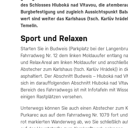
des Schlosses Hluboká nad Vltavou, die atembera
Burgbefestigung und zugleich Aussichtspunkt Bab
wert sind weiter das Karlshaus (tsch. Karlův hrád
Temelín.
Sport und Relaxen
Starten Sie in Budweis (Parkplatz bei der Langenbr
Fahrradweg Nr. 12 dem linken Moldauufer entlang n
und Relax-Areal am linken Moldauufer und anschlie
Abstecher zum Karlshaus (tsch. Karlův Hrádek)) in d
asphaltiert. Der Abschnitt Budweis – Hluboká nad Vlta
sich im darauffolgenden Abschnitt Hluboká nad Vlta
Bereich des Fahrradwegs ist mit Infotafeln mit Wis
einigen Rastplätzen versehen.
Unterwegs können Sie auch einen Abstecher zum Ke
Purkarec aus auf dem Fahrradweg Nr. 1079 fort und 
rot markierten Wanderweg ab, wo Sie schließlich 