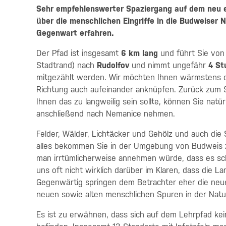
Sehr empfehlenswerter Spaziergang auf dem neu e
über die menschlichen Eingriffe in die Budweiser 
Gegenwart erfahren.
Der Pfad ist insgesamt
6 km lang
und führt Sie vo
Stadtrand) nach
Rudolfov
und nimmt ungefähr
4 St
mitgezählt werden. Wir möchten Ihnen wärmstens die
Richtung auch aufeinander anknüpfen. Zurück zum St
Ihnen das zu langweilig sein sollte, können Sie nat
anschließend nach Nemanice nehmen.
Felder, Wälder, Lichtäcker und Gehölz und auch die 
alles bekommen Sie in der Umgebung von Budweis zu
man irrtümlicherweise annehmen würde, dass es sc
uns oft nicht wirklich darüber im Klaren, dass die L
Gegenwärtig springen dem Betrachter eher die neuer
neuen sowie alten menschlichen Spuren in der Natur
Es ist zu erwähnen, dass sich auf dem Lehrpfad k