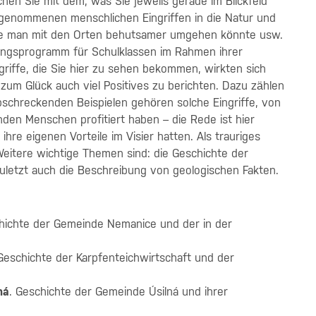
hen Sie mit dem, was Sie jeweils gerade im Blickfeld
orgenommenen menschlichen Eingriffen in die Natur und
e man mit den Orten behutsamer umgehen könnte usw.
ungsprogramm für Schulklassen im Rahmen ihrer
riffe, die Sie hier zu sehen bekommen, wirkten sich
t zum Glück auch viel Positives zu berichten. Dazu zählen
bschreckenden Beispielen gehören solche Eingriffe, von
den Menschen profitiert haben – die Rede ist hier
hre eigenen Vorteile im Visier hatten. Als trauriges
 Weitere wichtige Themen sind: die Geschichte der
uletzt auch die Beschreibung von geologischen Fakten.
hichte der Gemeinde Nemanice und der in der
 Geschichte der Karpfenteichwirtschaft und der
ná
. Geschichte der Gemeinde Úsilná und ihrer