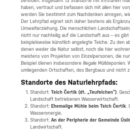
befinden. Insgesamt 13 Standorte mit Infotafeln mac
haben, vertraut und befassen sich mit allen hier v
werden Sie bestimmt zum Nachdenken anregen, wi
Der Lehrpfad eignet sich daher bestens als Ergänz
Umwelterziehung. Die menschlichen Landschaftseing
nicht nur nachteilig auf die Landschaft aus – es gib
beispielsweise künstlich angelegte Teiche. Zu den a
denen weder die Natur selbst, noch die hier wohnen
meistens von Projekten von Einzelpersonen, die nur i
Beispiel dienen insbesondere illegale Mülldeponien.
umliegenden Ortschaften, des Bergbaus und nicht z
Standorte des Naturlehrpfads:
Standort:
Teich Čertík (dt. „Teufelchen“)
. Gesc
Landschaft betriebenen Wasserwirtschaft.
Standort:
Ehemalige Mühle beim Teich Čertík
.
Wasserenergie.
Standort:
An der Peripherie der Gemeinde Úsil
Landwirtschaft.