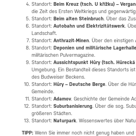
Standort:
Beim Kreuz (tsch. U křížku) – Verg
die Zeit des Ersten Weltkriegs und gegenwärti
Standort:
Beim alten Steinbruch
. Über das Zu
Standort:
Autobahn und Elektrizitätswerk
. Üb
Landschaft.
Standort:
Anthrazit-Minen
. Über den einstigen
Standort:
Deponien und militärische Lagerhall
militärischen Pulvermagazine.
Standort:
Aussichtspunkt Hůry (tsch. Hůrecká 
Umgebung. Ein Bestandteil dieses Standorts is
des Budweiser Beckens.
Standort:
Hůry – Deutsche Berge
. Über die Hů
Gemeinde.
Standort:
Adamov
. Geschichte der Gemeinde Ad
Standort:
Suburbanisierung
. Über die sog. Sub
größeren Städten.
Standort:
Naturpark
. Wissenswertes über Natu
TIPP:
Wenn Sie immer noch nicht genug haben und 