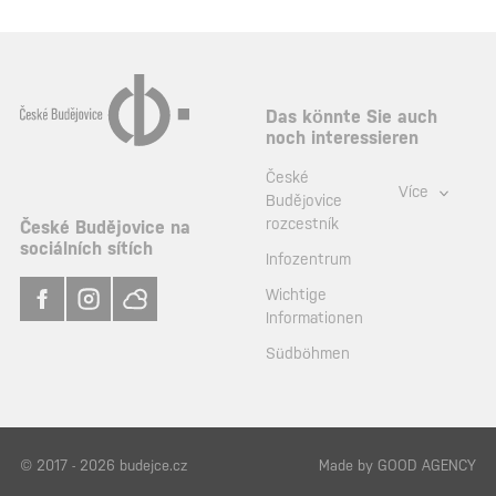
Das könnte Sie auch
noch interessieren
České
Více
Budějovice
rozcestník
České Budějovice na
sociálních sítích
Infozentrum
Wichtige
Informationen
Südböhmen
© 2017 - 2026 budejce.cz
Made by
GOOD AGENCY