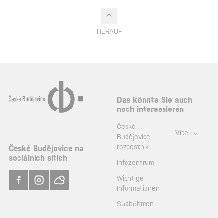
HERAUF
Das könnte Sie auch
noch interessieren
České
Více
Budějovice
rozcestník
České Budějovice na
sociálních sítích
Infozentrum
Wichtige
Informationen
Südböhmen