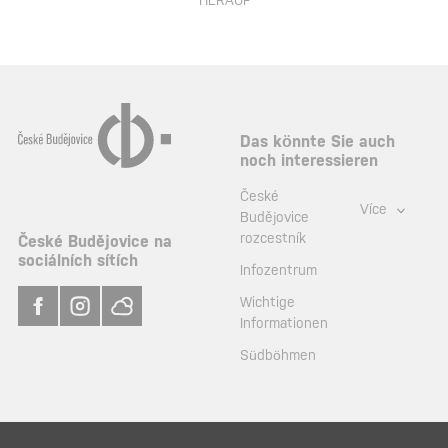
HERAUF
Das könnte Sie auch
noch interessieren
České
Více
Budějovice
rozcestník
České Budějovice na
sociálních sítích
Infozentrum
Wichtige
Informationen
Südböhmen