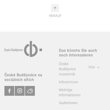
HERAUF
Das könnte Sie auch
noch interessieren
České
Více
Budějovice
rozcestník
České Budějovice na
sociálních sítích
Infozentrum
Wichtige
Informationen
Südböhmen