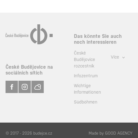
Das könnte Sie auch
noch interessieren
České
Více
Budějovice
rozcestník
České Budějovice na
sociálních sítích
Infozentrum
Wichtige
Informationen
Südböhmen
© 2017 - 2026 budejce.cz
Made by
GOOD AGENCY