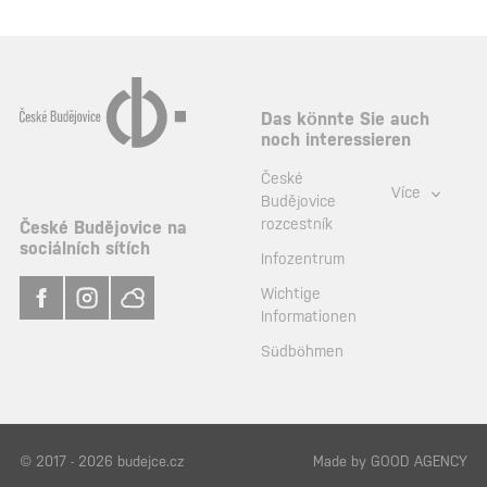
Das könnte Sie auch
noch interessieren
České
Více
Budějovice
rozcestník
České Budějovice na
sociálních sítích
Infozentrum
Wichtige
Informationen
Südböhmen
© 2017 - 2026 budejce.cz
Made by
GOOD AGENCY