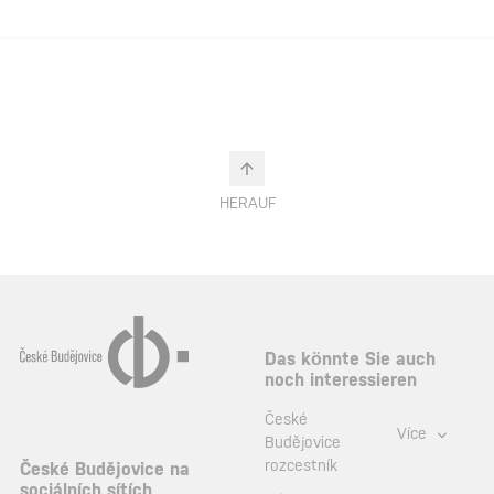
HERAUF
Das könnte Sie auch
noch interessieren
České
Více
Budějovice
rozcestník
České Budějovice na
sociálních sítích