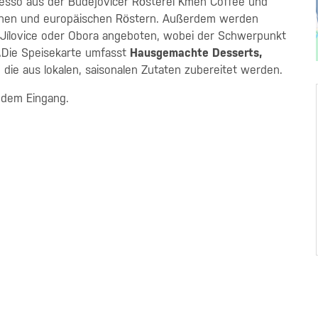
resso aus der Budějovicer Rösterei Kmen Coffee und
ischen und europäischen Röstern. Außerdem werden
e Jílovice oder Obora angeboten, wobei der Schwerpunkt
.
Die Speisekarte umfasst
Hausgemachte Desserts,
 die aus lokalen, saisonalen Zutaten zubereitet werden.
 dem Eingang.