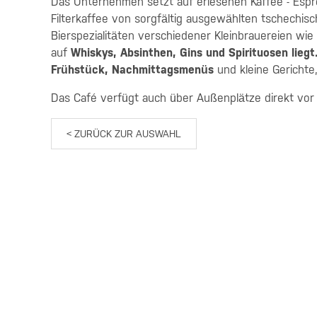
Das Unternehmen setzt auf erlesenen Kaffee - Esp
Filterkaffee von sorgfältig ausgewählten tschech
Bierspezialitäten verschiedener Kleinbrauereien wi
auf
Whiskys, Absinthen, Gins und Spirituosen liegt
Frühstück, Nachmittagsmenüs
und kleine Gerichte,
Das Café verfügt auch über Außenplätze direkt vor
< ZURÜCK ZUR AUSWAHL