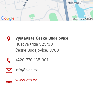
Výstaviště České Budějovice
Husova třída 523/30
České Budějovice, 37001
+420 770 165 901
info@vcb.cz
www.vcb.cz