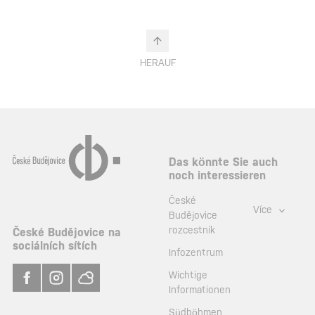
HERAUF
Das könnte Sie auch
noch interessieren
České
Více
Budějovice
rozcestník
České Budějovice na
sociálních sítích
Infozentrum
Wichtige
Informationen
Südböhmen