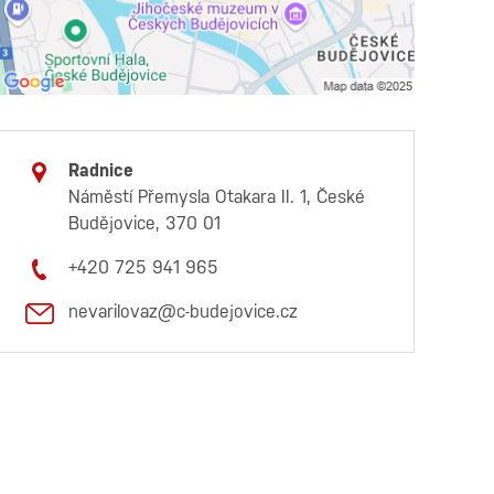
Radnice
Náměstí Přemysla Otakara II. 1, České
Budějovice, 370 01
+420 725 941 965
nevarilovaz@c-budejovice.cz