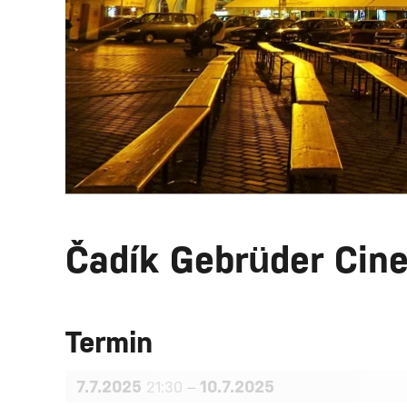
Čadík Gebrüder Cin
Termin
7.7.2025
–
10.7.2025
21:30