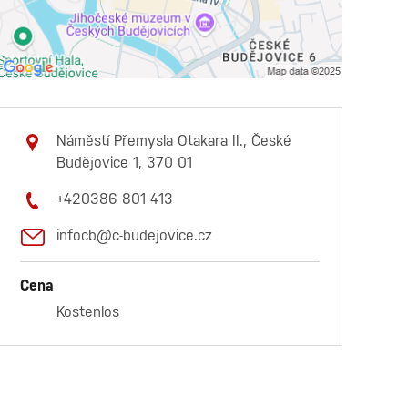
Náměstí Přemysla Otakara II., České
Budějovice 1, 370 01
+420386 801 413
infocb@c-budejovice.cz
Cena
Kostenlos