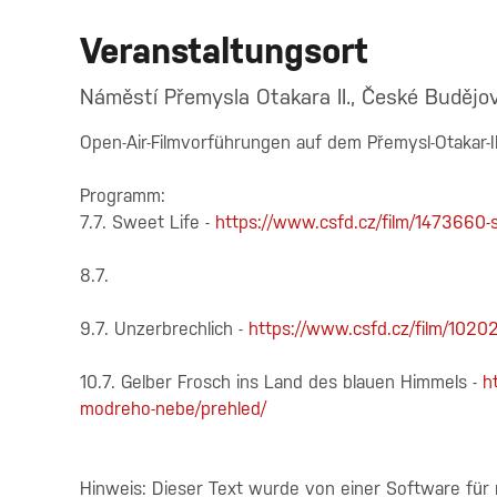
Veranstaltungsort
Náměstí Přemysla Otakara II., České Budějov
Open-Air-Filmvorführungen auf dem Přemysl-Otakar-II
Programm:
7.7. Sweet Life -
https://www.csfd.cz/film/1473660-s
8.7.
9.7. Unzerbrechlich -
https://www.csfd.cz/film/10202
10.7. Gelber Frosch ins Land des blauen Himmels -
h
modreho-nebe/prehled/
Hinweis: Dieser Text wurde von einer Software für