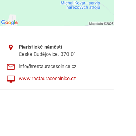
Piaristické náměstí
České Budějovice, 370 01
info@restauracesolnice.cz
www.restauracesolnice.cz