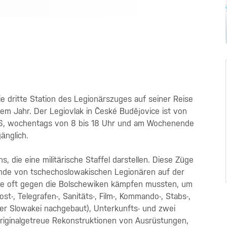
e dritte Station des Legionärszuges auf seiner Reise
sem Jahr. Der Legiovlak in České Budějovice ist von
2026, wochentags von 8 bis 18 Uhr und am Wochenende
änglich.
 die eine militärische Staffel darstellen. Diese Züge
nde von tschechoslowakischen Legionären auf der
sie oft gegen die Bolschewiken kämpfen mussten, um
, Telegrafen-, Sanitäts-, Film-, Kommando-, Stabs-,
der Slowakei nachgebaut), Unterkunfts- und zwei
originalgetreue Rekonstruktionen von Ausrüstungen,