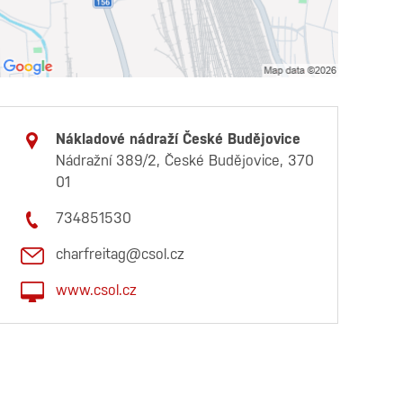
Nákladové nádraží České Budějovice
Nádražní 389/2, České Budějovice, 370
01
734851530
charfreitag@csol.cz
www.csol.cz