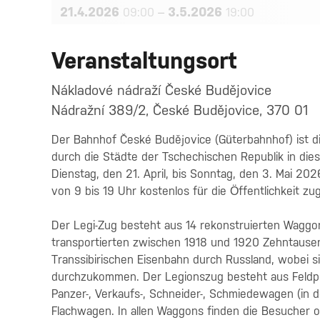
21.4.2026
–
3.5.2026
09:00
19:00
Veranstaltungsort
Nákladové nádraží České Budějovice
Nádražní 389/2, České Budějovice, 370 01
Der Bahnhof České Budějovice (Güterbahnhof) ist di
durch die Städte der Tschechischen Republik in die
Dienstag, den 21. April, bis Sonntag, den 3. Mai 
von 9 bis 19 Uhr kostenlos für die Öffentlichkeit zug
Der Legi-Zug besteht aus 14 rekonstruierten Waggons,
transportierten zwischen 1918 und 1920 Zehntause
Transsibirischen Eisenbahn durch Russland, wobei 
durchzukommen. Der Legionszug besteht aus Feldpost-
Panzer-, Verkaufs-, Schneider-, Schmiedewagen (in 
Flachwagen. In allen Waggons finden die Besucher 