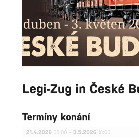
Legi-Zug in České B
Termíny konání
21.4.2026
–
3.5.2026
08:00
18:00