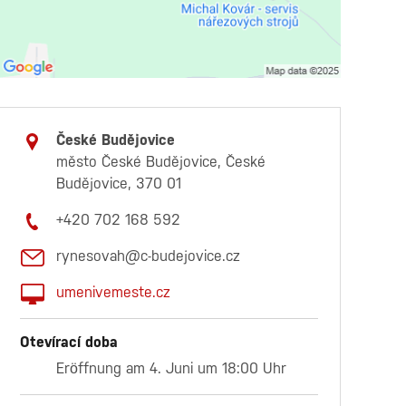
České Budějovice
město České Budějovice, České
Budějovice, 370 01
+420 702 168 592
rynesovah@c-budejovice.cz
umenivemeste.cz
Otevírací doba
Eröffnung am 4. Juni um 18:00 Uhr