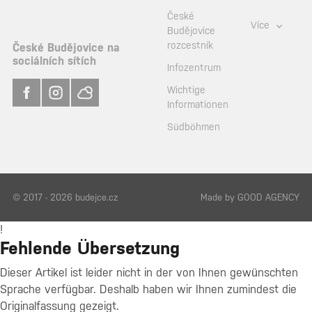
České
Více
Budějovice
rozcestník
České Budějovice na
sociálních sítích
Infozentrum
Wichtige
Informationen
Südböhmen
© 2017 - 2026 budejce.cz
Made by
GOOD AGENCY
!
Fehlende Übersetzung
Dieser Artikel ist leider nicht in der von Ihnen gewünschten
Sprache verfügbar. Deshalb haben wir Ihnen zumindest die
Originalfassung gezeigt.