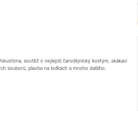
!
okustóna, soutěž o nejlepší čarodějnický kostým, skákací
ých souborů, plavba na loďkách a mnoho dalšího.