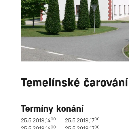
Temelínské čarování
Termíny konání
00
30
25.5.2019,14
— 25.5.2019,17
00
30
25.5.2019,14
— 25.5.2019,17