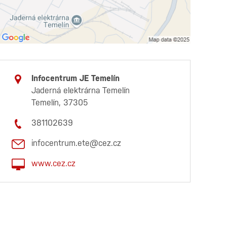
Infocentrum JE Temelín
Jaderná elektrárna Temelín
Temelín, 37305
381102639
infocentrum.ete@cez.cz
www.cez.cz