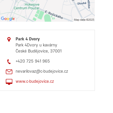
Park 4 Dvory
Park 4Dvory u kavárny
České Budějovice, 37001
+420 725 941 965
nevarilovaz@c-budejovice.cz
www.c-budejovice.cz