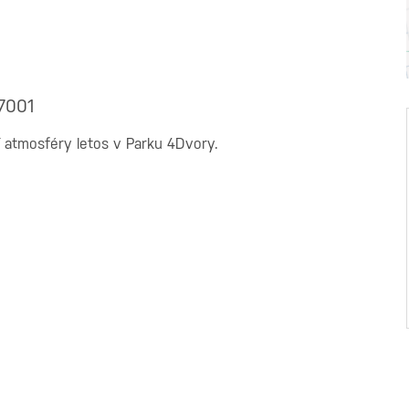
37001
í atmosféry letos v Parku 4Dvory.