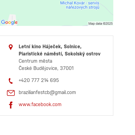
Letní kino Háječek, Solnice,
Piaristické náměstí, Sokolský ostrov
Centrum města
České Budějovice, 37001
+420 777 214 695
brazilianfestcb@gmail.com
www.facebook.com