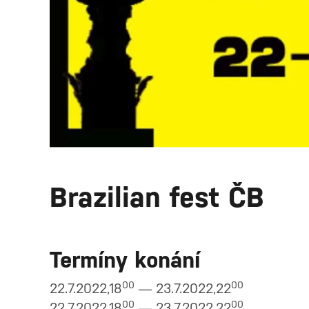
Brazilian fest ČB
Termíny konání
00
00
22.7.2022,18
— 23.7.2022,22
00
00
22.7.2022,18
— 23.7.2022,22