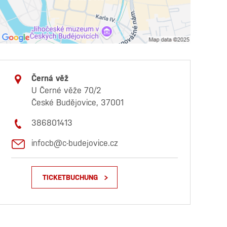
Černá věž
U Černé věže 70/2
České Budějovice, 37001
386801413
infocb@c-budejovice.cz
TICKETBUCHUNG