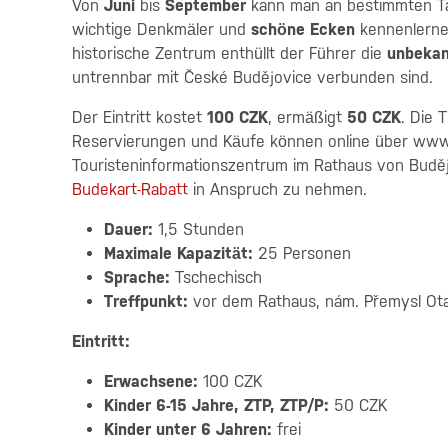
Von
Juni
bis
September
kann man an bestimmten Tag
wichtige Denkmäler und
schöne Ecken
kennenlerne
historische Zentrum enthüllt der Führer die
unbeka
untrennbar mit České Budějovice verbunden sind.
Der Eintritt kostet
100 CZK
, ermäßigt
50 CZK
. Die 
Reservierungen und Käufe können online über www.
Touristeninformationszentrum im Rathaus von Budě
Budekart-Rabatt
in Anspruch zu nehmen.
Dauer:
1,5 Stunden
Maximale Kapazität:
25 Personen
Sprache:
Tschechisch
Treffpunkt:
vor dem Rathaus, nám. Přemysl Otak
Eintritt:
Erwachsene:
100 CZK
Kinder 6-15 Jahre, ZTP, ZTP/P:
50 CZK
Kinder unter 6 Jahren:
frei