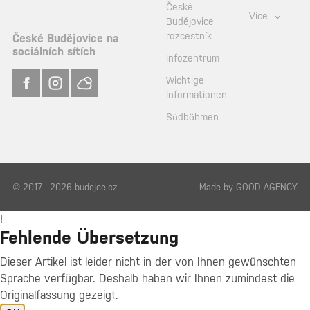
České
Více
Budějovice
rozcestník
České Budějovice na
sociálních sítích
Infozentrum
Wichtige
Informationen
Südböhmen
© 2017 - 2026 budejce.cz
Made by
GOOD AGENCY
!
Fehlende Übersetzung
Dieser Artikel ist leider nicht in der von Ihnen gewünschten
Sprache verfügbar. Deshalb haben wir Ihnen zumindest die
Originalfassung gezeigt.