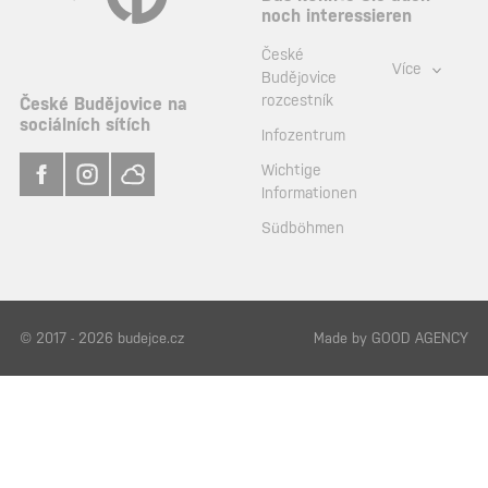
noch interessieren
České
Více
Budějovice
rozcestník
České Budějovice na
sociálních sítích
Infozentrum
Wichtige
Informationen
Südböhmen
© 2017 - 2026 budejce.cz
Made by
GOOD AGENCY