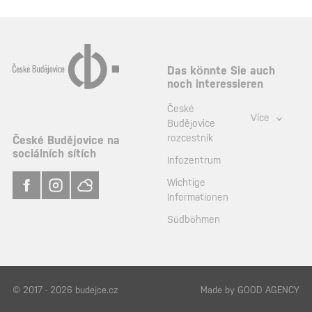
Das könnte Sie auch
noch interessieren
České
Více
Budějovice
rozcestník
České Budějovice na
sociálních sítích
Infozentrum
Wichtige
Informationen
Südböhmen
© 2017 - 2026 budejce.cz
Made by
GOOD AGENCY