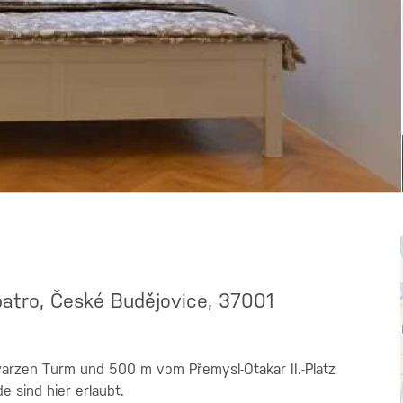
 patro, České Budějovice, 37001
rzen Turm und 500 m vom Přemysl-Otakar II.-Platz
 sind hier erlaubt.