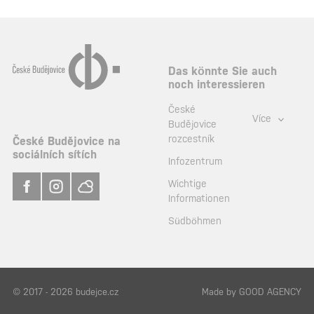
Das könnte Sie auch
noch interessieren
České
Více
Budějovice
rozcestník
České Budějovice na
sociálních sítích
Infozentrum
Wichtige
Informationen
Südböhmen
© 2017 - 2026 budejce.cz
Made by
GOOD AGENCY