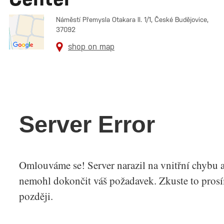
Náměstí Přemysla Otakara II. 1/1, České Budějovice,
37092
shop on map
Server Error
Omlouváme se! Server narazil na vnitřní chybu 
nemohl dokončit váš požadavek. Zkuste to pros
později.