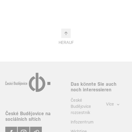
HERAUF
Das könnte Sie auch
noch interessieren
České
Více
Budějovice
rozcestník
České Budějovice na
sociálních sítích
Infozentrum
Wichtige