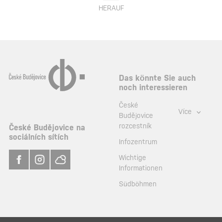
HERAUF
Das könnte Sie auch
noch interessieren
České
Více
Budějovice
rozcestník
České Budějovice na
sociálních sítích
Infozentrum
Wichtige
Informationen
Südböhmen