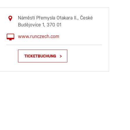
Náměstí Přemysla Otakara II., České
Budějovice 1, 370 01
www.runczech.com
TICKETBUCHUNG