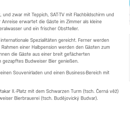
t, und zwar mit Teppich, SAT-TV mit Flachbildschirm und
Anreise erwartet die Gäste im Zimmer als kleine
ralwasser und ein frischer Obstteller.
ternationale Spezialitäten gereicht. Ferner werden
 Im Rahmen einer Halbpension werden den Gästen zum
nen die Gäste aus einer breit gefächerten
ch gezapftes Budweiser Bier genießen.
, einen Souvenirladen und einen Business-Bereich mit
kar II.-Platz mit dem Schwarzen Turm (tsch. Černá věž)
iser Bierbrauerei (tsch. Budějovický Budvar).