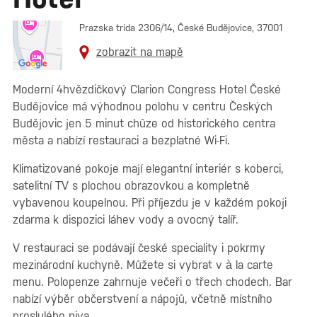
Prazska trida 2306/14, České Budějovice, 37001
zobrazit na mapě
Moderní 4hvězdičkový Clarion Congress Hotel České
Budějovice má výhodnou polohu v centru Českých
Budějovic jen 5 minut chůze od historického centra
města a nabízí restauraci a bezplatné Wi-Fi.
Klimatizované pokoje mají elegantní interiér s koberci,
satelitní TV s plochou obrazovkou a kompletně
vybavenou koupelnou. Při příjezdu je v každém pokoji
zdarma k dispozici láhev vody a ovocný talíř.
V restauraci se podávají české speciality i pokrmy
mezinárodní kuchyně. Můžete si vybrat v à la carte
menu. Polopenze zahrnuje večeři o třech chodech. Bar
nabízí výběr občerstvení a nápojů, včetně místního
proslulého piva.