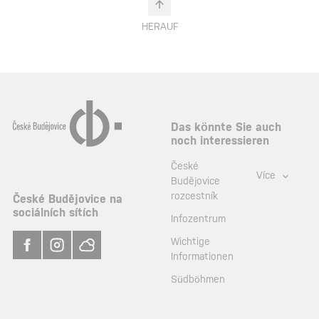
HERAUF
Das könnte Sie auch
noch interessieren
České
Více
Budějovice
rozcestník
České Budějovice na
sociálních sítích
Infozentrum
Wichtige
Informationen
Südböhmen