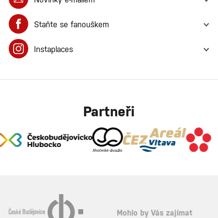
Staňte se fanouškem
Instaplaces
PŘIHLÁSIT K ODBĚRU
Partneři
Mohlo by Vás zajímat