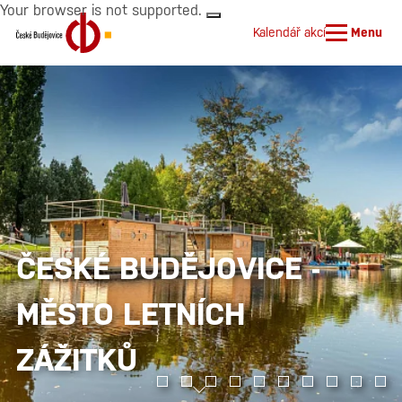
Your browser is not supported.
Kalendář akcí
Menu
ČESKÉ BUDĚJOVICE -
MĚSTO LETNÍCH
ZÁŽITKŮ