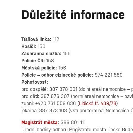
Důležité informace
Tísňová linka:
112
Hasiči:
150
Záchranná služba:
155
Policie ČR:
158
Městská policie:
156
Policie – odbor cizinecké policie:
974 221 880
Pohotovost:
pro dospělé: 387 878 001 (dolní areál nemocnice – p
pro děti: 387 876 307 (horní areál nemocnice – pavil
zubní: +420 731 559 636 (
Lidická tř. 439/78
)
lékárna: 387 873 103 (vstupní terminál Nemocnice
Magistrát města
:
386 801 111
Úřední hodiny odborů Magistrátu města České Buděj