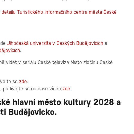
v
detailu Turistického informačního centra města České
 zde
Jihočeská univerzita v Českých Budějovicích
a
ějovicích
.
bě vidět v seriálu České televize Místo zločinu České
dívejte se
zde
.
u, podívejte se na naše video
zde
.
ké hlavní město kultury 2028 a
sti Budějovicko.