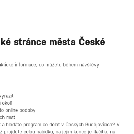
tické stránce města České
aktické informace, co můžete během návštěvy
vyrazit
 okolí
do online podoby
ch míst
t a hledáte program co dělat v Českých Budějovicích? V
ž projdete celou nabídku, na jejím konce je tlačítko na