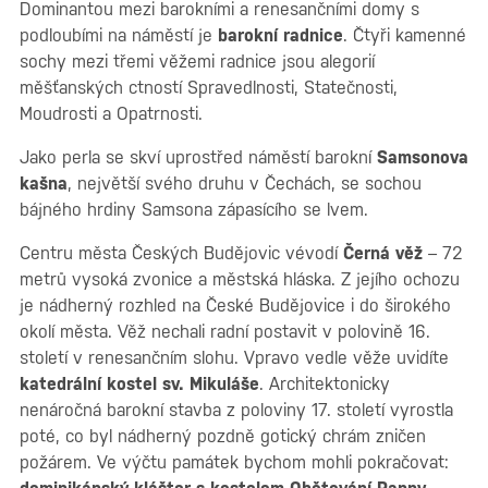
Dominantou mezi barokními a renesančními domy s
podloubími na náměstí je
barokní radnice
. Čtyři kamenné
sochy mezi třemi věžemi radnice jsou alegorií
měšťanských ctností Spravedlnosti, Statečnosti,
Moudrosti a Opatrnosti.
Jako perla se skví uprostřed náměstí barokní
Samsonova
kašna
, největší svého druhu v Čechách, se sochou
bájného hrdiny Samsona zápasícího se lvem.
Centru města Českých Budějovic vévodí
Černá věž
– 72
metrů vysoká zvonice a městská hláska. Z jejího ochozu
je nádherný rozhled na České Budějovice i do širokého
okolí města. Věž nechali radní postavit v polovině 16.
století v renesančním slohu. Vpravo vedle věže uvidíte
katedrální kostel sv. Mikuláše
. Architektonicky
nenáročná barokní stavba z poloviny 17. století vyrostla
poté, co byl nádherný pozdně gotický chrám zničen
požárem. Ve výčtu památek bychom mohli pokračovat: