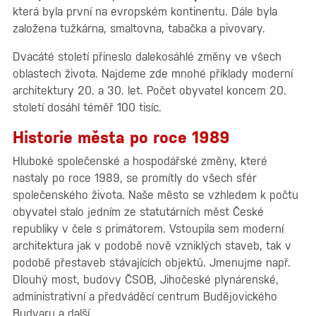
která byla první na evropském kontinentu. Dále byla
založena tužkárna, smaltovna, tabačka a pivovary.
Dvacáté století přineslo dalekosáhlé změny ve všech
oblastech života. Najdeme zde mnohé příklady moderní
architektury 20. a 30. let. Počet obyvatel koncem 20.
století dosáhl téměř 100 tisíc.
Historie města po roce 1989
Hluboké společenské a hospodářské změny, které
nastaly po roce 1989, se promítly do všech sfér
společenského života. Naše město se vzhledem k počtu
obyvatel stalo jedním ze statutárních měst České
republiky v čele s primátorem. Vstoupila sem moderní
architektura jak v podobě nově vzniklých staveb, tak v
podobě přestaveb stávajících objektů. Jmenujme např.
Dlouhý most, budovy ČSOB, Jihočeské plynárenské,
administrativní a předváděcí centrum Budějovického
Budvaru a další.