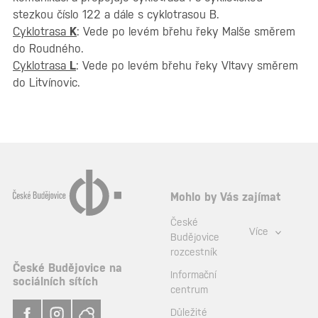
stezkou číslo 122 a dále s cyklotrasou B.
Cyklotrasa
K
: Vede po levém břehu řeky Malše směrem
do Roudného.
Cyklotrasa
L
: Vede po levém břehu řeky Vltavy směrem
do Litvínovic.
Mohlo by Vás zajímat
České
Více
Budějovice
rozcestník
České Budějovice na
Informační
sociálních sítích
centrum
Důležité