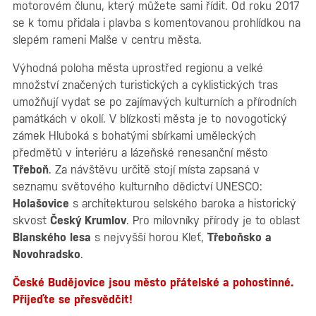
motorovém člunu, který můžete sami řídit. Od roku 2017
se k tomu přidala i plavba s komentovanou prohlídkou na
slepém rameni Malše v centru města.
Výhodná poloha města uprostřed regionu a velké
množství značených turistických a cyklistických tras
umožňují vydat se po zajímavých kulturních a přírodních
památkách v okolí. V blízkosti města je to novogotický
zámek Hluboká s bohatými sbírkami uměleckých
předmětů v interiéru a lázeňské renesanční město
Třeboň
. Za návštěvu určitě stojí místa zapsaná v
seznamu světového kulturního dědictví UNESCO:
Holašovice
s architekturou selského baroka a historický
skvost
Český Krumlov
. Pro milovníky přírody je to oblast
Blanského lesa
s nejvyšší horou Kleť,
Třeboňsko a
Novohradsko
.
České Budějovice jsou město přátelské a pohostinné.
Přijeďte se přesvědčit!