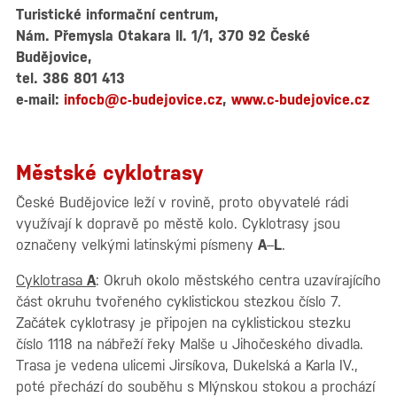
Turistické informační centrum,
Nám. Přemysla Otakara II. 1/1, 370 92 České
Budějovice,
tel. 386 801 413
e-mail:
infocb@c-budejovice.cz
,
www.c-budejovice.cz
Městské cyklotrasy
České Budějovice leží v rovině, proto obyvatelé rádi
využívají k dopravě po městě kolo. Cyklotrasy jsou
označeny velkými latinskými písmeny
A
–
L
.
Cyklotrasa
A
: Okruh okolo městského centra uzavírajícího
část okruhu tvořeného cyklistickou stezkou číslo 7.
Začátek cyklotrasy je připojen na cyklistickou stezku
číslo 1118 na nábřeží řeky Malše u Jihočeského divadla.
Trasa je vedena ulicemi Jirsíkova, Dukelská a Karla IV.,
poté přechází do souběhu s Mlýnskou stokou a prochází