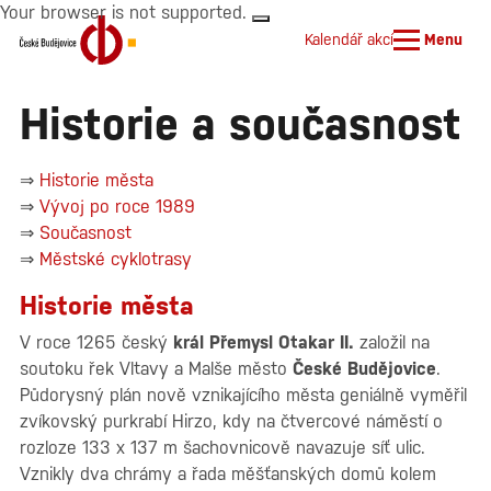
Your browser is not supported.
Kalendář akcí
Menu
Historie a současnost
⇒
Historie města
⇒
Vývoj po roce 1989
⇒
Současnost
⇒
Městské cyklotrasy
Historie města
V roce 1265 český
král Přemysl Otakar II.
založil na
soutoku řek Vltavy a Malše město
České Budějovice
.
Půdorysný plán nově vznikajícího města geniálně vyměřil
zvíkovský purkrabí Hirzo, kdy na čtvercové náměstí o
rozloze 133 x 137 m šachovnicově navazuje síť ulic.
Vznikly dva chrámy a řada měšťanských domů kolem