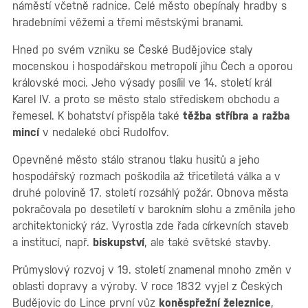
náměstí včetně radnice. Celé město obepínaly hradby s
hradebními věžemi a třemi městskými branami.
Hned po svém vzniku se České Budějovice staly
mocenskou i hospodářskou metropolí jihu Čech a oporou
královské moci. Jeho výsady posílil ve 14. století král
Karel IV. a proto se město stalo střediskem obchodu a
řemesel. K bohatství přispěla také
těžba stříbra a ražba
mincí
v nedaleké obci Rudolfov.
Opevněné město stálo stranou tlaku husitů a jeho
hospodářský rozmach poškodila až třicetiletá válka a v
druhé polovině 17. století rozsáhlý požár. Obnova města
pokračovala po desetiletí v barokním slohu a změnila jeho
architektonický ráz. Vyrostla zde řada církevních staveb
a institucí, např.
biskupství
, ale také světské stavby.
Průmyslový rozvoj v 19. století znamenal mnoho změn v
oblasti dopravy a výroby. V roce 1832 vyjel z Českých
Budějovic do Lince první vůz
koněspřežní železnice
,