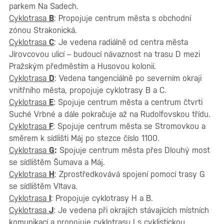
parkem Na Sadech.
Cyklotrasa
B
: Propojuje centrum města s obchodní
zónou Strakonická.
Cyklotrasa
C
: Je vedena radiálně od centra města
Jírovcovou ulicí – budoucí návaznost na trasu D mezi
Pražským předměstím a Husovou kolonií.
Cyklotrasa
D
: Vedena tangenciálně po severním okraji
vnitřního města, propojuje cyklotrasy B a C.
Cyklotrasa
E
: Spojuje centrum města a centrum čtvrti
Suché Vrbné a dále pokračuje až na Rudolfovskou třídu.
Cyklotrasa
F
: Spojuje centrum města se Stromovkou a
směrem k sídlišti Máj po stezce číslo 1100.
Cyklotrasa
G
:
Spojuje centrum města přes Dlouhý most
se sídlištěm Šumava a Máj.
Cyklotrasa
H
: Zprostředkovává spojení pomocí trasy G
se sídlištěm Vltava.
Cyklotrasa
I
: Propojuje cyklotrasy H a B.
Cyklotrasa
J
: Je vedena při okrajích stávajících místních
komunikací a propojuje cyklotrasu I s cyklistickou