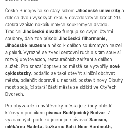
České Budějovice se staly sídlem
Jihočeské univerzity
a
dalších dvou vysokých škol. V devadesátých letech 20.
století vzniklo několik malých soukromých divadel.
Tradiční
Jihočeské divadlo
funguje se svými čtyřmi
soubory, dále zde působí
Jihočeská filharmonie,
Jihočeské muzeum
a několik dalších soukromých muzeí
a galerií. Výrazně se zvedl cestovní ruch a s tím souvisí
rozvoj ubytovacích, restauračních zařízení a dalších
služeb. Pro snazší dopravu po městě se vytvořily
nové
cyklostezky
, podařilo se také otevřít silniční obchvat
města, odlehčit dopravě u nádraží, postavit nový Dlouhý
most spojující starší části města se sídlišti ve Čtyřech
Dvorech.
Pro obyvatele i návštěvníky města je z řady ohledů
klíčovým podnikem
pivovar Budějovický Budvar
. Z
významných podniků jmenujme pivovar
Samson,
mlékárnu Madeta, tužkárnu Koh-i-Noor Hardmuth,