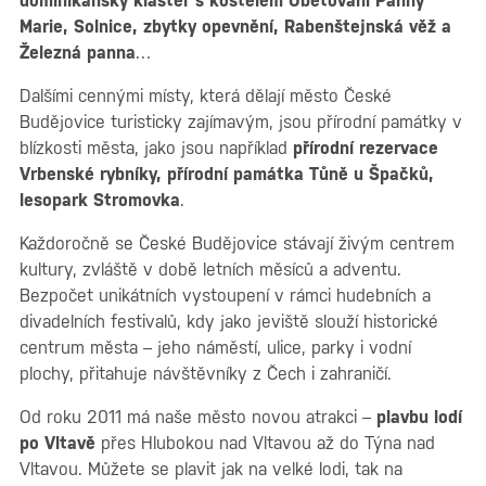
dominikánský klášter s kostelem Obětování Panny
Marie, Solnice, zbytky opevnění, Rabenštejnská věž a
Železná panna
…
Dalšími cennými místy, která dělají město České
Budějovice turisticky zajímavým, jsou přírodní památky v
blízkosti města, jako jsou například
přírodní rezervace
Vrbenské rybníky, přírodní památka Tůně u Špačků,
lesopark Stromovka
.
Každoročně se České Budějovice stávají živým centrem
kultury, zvláště v době letních měsíců a adventu.
Bezpočet unikátních vystoupení v rámci hudebních a
divadelních festivalů, kdy jako jeviště slouží historické
centrum města – jeho náměstí, ulice, parky i vodní
plochy, přitahuje návštěvníky z Čech i zahraničí.
Od roku 2011 má naše město novou atrakci –
plavbu lodí
po Vltavě
přes Hlubokou nad Vltavou až do Týna nad
Vltavou. Můžete se plavit jak na velké lodi, tak na