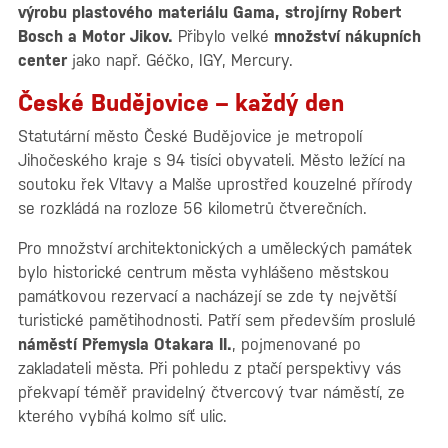
výrobu plastového materiálu Gama, strojírny Robert
Bosch a Motor Jikov.
Přibylo velké
množství nákupních
center
jako např. Géčko, IGY, Mercury.
České Budějovice – každý den
Statutární město České Budějovice je metropolí
Jihočeského kraje s 94 tisíci obyvateli. Město ležící na
soutoku řek Vltavy a Malše uprostřed kouzelné přírody
se rozkládá na rozloze 56 kilometrů čtverečních.
Pro množství architektonických a uměleckých památek
bylo historické centrum města vyhlášeno městskou
památkovou rezervací a nacházejí se zde ty největší
turistické pamětihodnosti. Patří sem především proslulé
náměstí Přemysla Otakara II.
, pojmenované po
zakladateli města. Při pohledu z ptačí perspektivy vás
překvapí téměř pravidelný čtvercový tvar náměstí, ze
kterého vybíhá kolmo síť ulic.