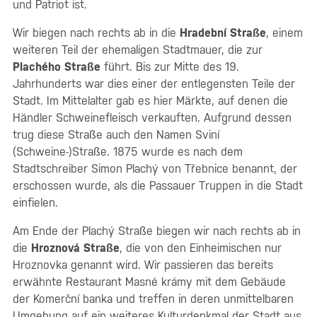
und Patriot ist.
Wir biegen nach rechts ab in die
Hradební Straße
, einem
weiteren Teil der ehemaligen Stadtmauer, die zur
Plachého Straße
führt. Bis zur Mitte des 19.
Jahrhunderts war dies einer der entlegensten Teile der
Stadt. Im Mittelalter gab es hier Märkte, auf denen die
Händler Schweinefleisch verkauften. Aufgrund dessen
trug diese Straße auch den Namen Sviní
(Schweine-)Straße. 1875 wurde es nach dem
Stadtschreiber Simon Plachý von Třebnice benannt, der
erschossen wurde, als die Passauer Truppen in die Stadt
einfielen.
Am Ende der Plachý Straße biegen wir nach rechts ab in
die
Hroznová Straße
, die von den Einheimischen nur
Hroznovka genannt wird. Wir passieren das bereits
erwähnte Restaurant Masné krámy mit dem Gebäude
der Komerční banka und treffen in deren unmittelbaren
Umgebung auf ein weiteres Kulturdenkmal der Stadt aus