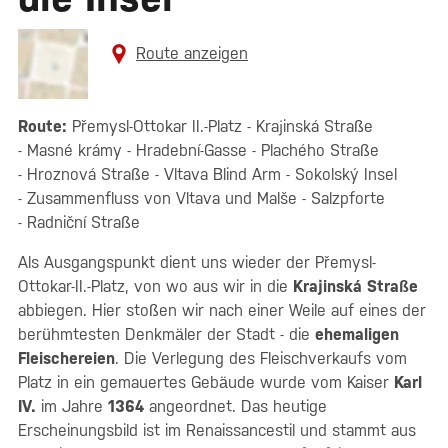
Route anzeigen
Route:
Přemysl-Ottokar II.-Platz - Krajinská Straße
- Masné krámy - Hradební-Gasse - Plachého Straße
- Hroznová Straße - Vltava Blind Arm - Sokolský Insel
- Zusammenfluss von Vltava und Malše - Salzpforte
- Radniční Straße
Als Ausgangspunkt dient uns wieder der Přemysl-
Ottokar-II.-Platz, von wo aus wir in die
Krajinská Straße
abbiegen. Hier stoßen wir nach einer Weile auf eines der
berühmtesten Denkmäler der Stadt - die
ehemaligen
Fleischereien
. Die Verlegung des Fleischverkaufs vom
Platz in ein gemauertes Gebäude wurde vom Kaiser
Karl
IV.
im Jahre
1364
angeordnet. Das heutige
Erscheinungsbild ist im Renaissancestil und stammt aus