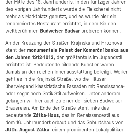
der Mitte des 16. Jahrhunderts. In den fünfziger Jahren
des vorigen Jahrhunderts wurde die Fleischerei nicht
mehr als Marktplatz genutzt, und es wurde hier ein
renommiertes Restaurant errichtet, in dem Sie den
weltberühmten
Budweiser Budvar
probieren können.
An der Kreuzung der Straßen Krajinská und Hroznová
steht der
monumentale Palast der Komerční banka aus
den Jahren 1912-1913,
der größtenteils im Jugendstil
errichtet ist. Bedeutende bildende Künstler waren
damals an der reichen Innenausstattung beteiligt. Weiter
geht es in die Krajinská Straße, wo die Häuser
überwiegend klassizistische Fassaden mit Renaissance-
oder sogar noch Gotik-Stil aufweisen. Unter anderem
gelangen wir hier auch zu einer der sieben Budweiser
Brauereien. Am Ende der Straße steht links das
bedeutende
Zátka-Haus,
das im Renaissancestil aus
dem 16. Jahrhundert erbaut und das Geburtshaus von
JUDr. August Zátka
, einem prominenten Lokalpolitiker