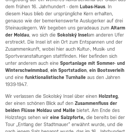
dem frühen 16. Jahrhundert - dem
Lubas-Haus
. In
diesem Haus blieb der ursprüngliche Kern erhalten,
genauso wie der bemerkenswerte Auslugerker auf drei
Steinauslegern. Wir begeben uns geradeaus zum
Altarm
der Moldau
, wo sich die
Sokolský Insel
am anderen Ufer
erstreckt. Die Insel ist ein Ort zum Entspannen und der
Zusammenkunft, wobei hier auch Kultur-, Musik- und
Sportveranstaltungen stattfinden. Hier befinden sich
unter anderem auch eine
Sportanlage mit Sommer- und
Winterschwimmbad
,
ein Sportstadion
,
ein Bootsverleih
und eine
funktionalistische Turnhalle
aus den Jahren
1939-1947.
Wir verlassen die Sokolský Insel über einen
Holzsteg
,
der einen schönen Blick auf den
Zusammenfluss der
beiden Flüsse Moldau und Malše
bietet. Am Ende des
Holzstegs sehen wir
eine Salzpforte,
die bereits bei der
Tour „Entlang der Stadtmauer“ erwähnt wurde, und die
nach jenem Salz benannt wurde, das im 16. Jahrhundert