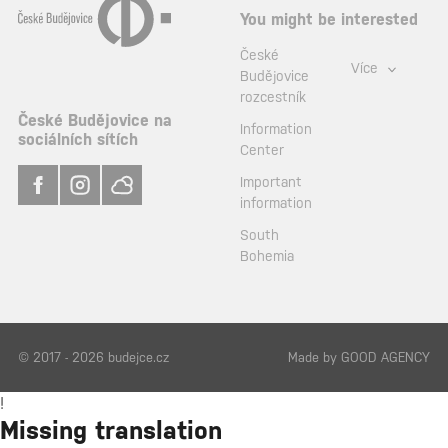
You might be interested
České
Více
Budějovice
rozcestník
České Budějovice na
Information
sociálních sítích
Center
Important
information
South
Bohemia
© 2017 - 2026 budejce.cz
Made by
GOOD AGENCY
!
Missing translation